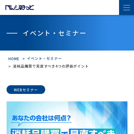
べんりねっとの特長
イベント・セミナー
サービス・機能紹介
イベント・セミナー
HOME
機能紹介
消耗品購買で見直すべき4つの評価ポイント
導入の流れ
WEBセミナー
連携サプライヤ
導入事例