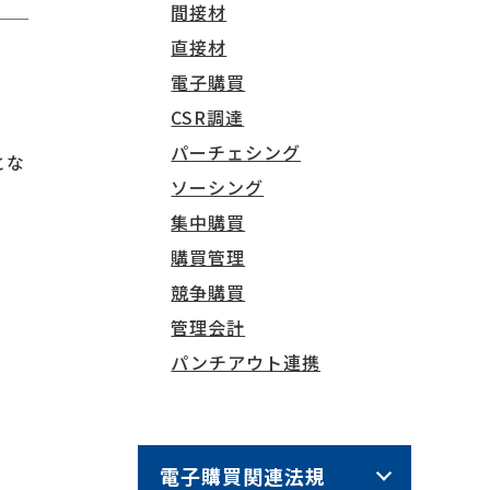
間接材
直接材
電子購買
CSR調達
パーチェシング
とな
ソーシング
集中購買
購買管理
競争購買
管理会計
パンチアウト連携
電子購買関連法規