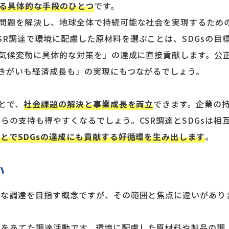
する具体的な手段のひとつ
です。
の問題を解決し、地球全体で持続可能な社会を実現するため
SR調達で環境に配慮した原材料を選ぶことは、SDGsの目
3「気候変動に具体的な対策を」の達成に直接貢献します。公
働きがいも経済成長も」の実現にもつながるでしょう。
ことで、
社会課題の解決と事業成長を両立
できます。企業の
らの支持も得やすくなるでしょう。CSR調達とSDGsは相
ことでSDGsの達成にも貢献する好循環を生み出します
。
い
能な調達を目指す概念ですが、その範囲と焦点に違いがあり
点をあてた調達活動です。環境に配慮した原材料や製品の調